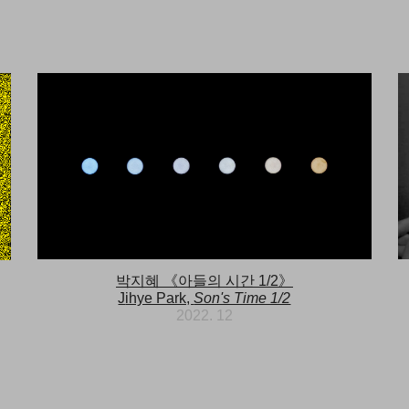
ip to main content
Skip to navigat
박지혜
《
아들의 시간 1/2
》
는
J
ihye Park,
Son's Time 1/2
202
2
.
12