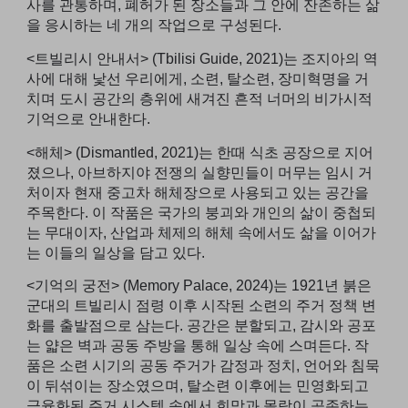
사를 관통하며, 폐허가 된 장소들과 그 안에 잔존하는 삶
을 응시하는 네 개의 작업으로 구성된다.
<트빌리시 안내서> (Tbilisi Guide, 2021)는 조지아의 역
사에 대해 낯선 우리에게, 소련, 탈소련, 장미혁명을 거
치며 도시 공간의 층위에 새겨진 흔적 너머의 비가시적
기억으로 안내한다.
<해체> (Dismantled, 2021)는 한때 식초 공장으로 지어
졌으나, 아브하지야 전쟁의 실향민들이 머무는 임시 거
처이자 현재 중고차 해체장으로 사용되고 있는 공간을
주목한다. 이 작품은 국가의 붕괴와 개인의 삶이 중첩되
는 무대이자, 산업과 체제의 해체 속에서도 삶을 이어가
는 이들의 일상을 담고 있다.
<기억의 궁전> (Memory Palace, 2024)는 1921년 붉은
군대의 트빌리시 점령 이후 시작된 소련의 주거 정책 변
화를 출발점으로 삼는다. 공간은 분할되고, 감시와 공포
는 얇은 벽과 공동 주방을 통해 일상 속에 스며든다. 작
품은 소련 시기의 공동 주거가 감정과 정치, 언어와 침묵
이 뒤섞이는 장소였으며, 탈소련 이후에는 민영화되고
금융화된 주거 시스템 속에서 희망과 몰락이 공존하는