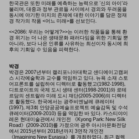
한국관은 또한 미래를 예측하는 능력으로 '신의 아이’라
불리며, 대중과 정부 관료들 사이에서 경외와 두려움을
동시에 야기한 미지의 존재에 대한 이야기를 담은 정재
경 작가의 작품 <어느 미래>를 선보인다.
<<2086: 우리는 어떻게?>>는 이러한 작품들을 통해 환
경 위기는 더 나은 생태문화 패러다임을 위한 기회일 뿐
아니라, 보다 나은 인류를 사유하는 최선이자 동시에 최
후의 기회일 수 있음을 피력한다.
박경
박경은 2007년부터 캘리포니아대학교 샌디에이고캠퍼
스 시각예술학과 교수를 역임하고 있다. 뉴욕 소재 스토
어프론트를 설립하여 디렉터로 활동했고(1982-1998),
디트로이트의 국제 도시 생태 센터(1998-2001)와 로테
르담의 센트랄라 미래 도시 재단(2005-2006)의 디렉터
로 활동했다. 한국에서는 광주비엔날레 큐레이터
(1997), 제3회 안양공공예술프로젝트 예술감독 및 수석
큐레이터(2009-2010) 등을 역임한 바 있다. 카스티야이
레온 현대미술관에서 개인전 《Kyong Park: New Silk
Road》(2009-2010)를 가졌으며 광주 아시아문화전당
에서 2015년부터 2018년까지 3연작 개인전
《Imagining New Eurasia》를 개최하였다
.
최근 컬렉