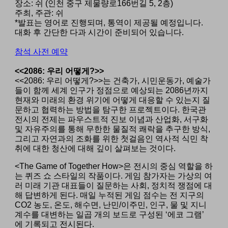
장소: 쉬 (인천 중구 제물량로166번길 5, 2층)
주최, 주관: 쉬
*
발표는 영어로 진행되며, 통역이 제공될 예정입니다.
대화 후
간단한 다과 시간이 준비되어 있습니다.
참석 사전 예
약
<<2086: 우리 어떻게?>>
<<2086: 우리 어떻게?>>는 건축가, 시민운동가, 예술가
들이 함께 세계 인구가 정점으로 예상되는 2086년까지
현재와 미래의 환경 위기에 어떻게 대응할 수 있는지 질
문하고 협력하는 방법을 탐구한 프로젝트이다. 한국관
전시의 전제는 파우스트적 진보 이념과 산업화, 서구화
및 자유주의를 통해 무한한 물질적 쾌락을 추구한 방식,
그리고 자연과의 조화를 위한 첫걸음인 역사적 식민 착
취에 대한 청산에 대해 깊이 살펴보는 것이다.
<The Game of Together How>은 전시의 중심 역할을 하
는 퀴즈 쇼 스타일의 작품이다. 게임 참가자는 가상의 여
러 미래 기관 대표들이 질문하는 사회, 정치적 쟁점에 대
해 답변하게 된다. 매일 누적된 게임 점수는 전 지구의
CO2 농도, 온도, 해수면, 난민/이주민, 인구, 물 및 지니
계수를 대변하는 일곱 개의 보드로 구성된 ‘에코 그램’
에 기록되고 전시된다.