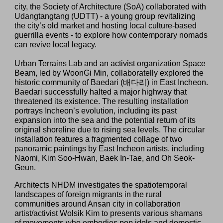
city, the Society of Architecture (SoA) collaborated with
Udangtangtang (UDTT) - a young group revitalizing
the city’s old market and hosting local culture-based
guerrilla events - to explore how contemporary nomads
can revive local legacy.
Urban Terrains Lab and
an activist organization
Space
Beam, led by WoonGi Min, collaboratelly explored the
historic community of Baedari (배다리) in East Incheon.
Baedari successfully halted a major highway that
threatened its existence. The resulting installation
portrays Incheon’s evolution, including its past
expansion into the sea and the potential return of its
original shoreline due to rising sea levels. The circular
installation features a fragmented collage of two
panoramic paintings by East Incheon artists, including
Naomi, Kim Soo-Hwan, Baek In-Tae, and Oh Seok-
Geun.
Architects NHDM investigates the spatiotemporal
landscapes of foreign migrants in the rural
communities around Ansan city in collaboration
artist/activist Wolsik Kim to presents various shamans
of movements who embodies pop idols and domestic