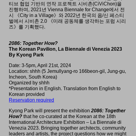
티브 협업 기반의 연작 프로젝트 시비촌(CiViChon)을
진행하며, 2021년 Vienna Biennale for Change에서 전
시 《City in a Village》와 2022년 한국의 옵/신 페스티
벌에서 시비촌 2.0 《미래 공동체를 생각하는 포럼 시리
즈》를 기획했다.
2086: Together How?
The Korean Pavilion, La Biennale di Venezia 2023
By
Kyong Park
Date:
3-5
pm,
April
21st
, 202
4
Location: shhh (5 Jemullyang-ro 166beon-gil, Jung-gu,
Incheon, South Korea)
Organized by shhh
*Presen
tation in English. Translation from English to
Korean provided
Reservation
r
equired
Kyong Park will present the exhibition
2086: Together
How?
that he co-curated at the Korean at the 18th
International Architecture Exhibition – La Biennale di
Venezia 2023. Bringing together architects, community
leaders and artists, the project questions how we might