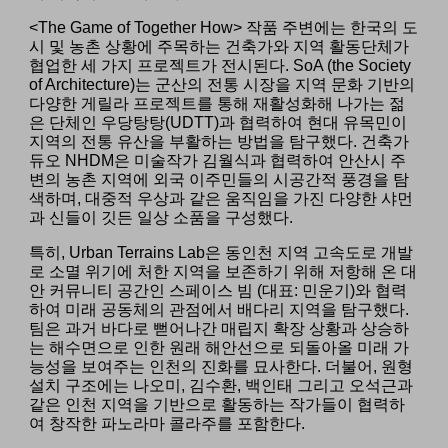
<The Game of Together How> 작품 주변에는 한국의 도
시 및 농촌 상황에 주목하는 건축가와 지역 활동단체가
협업한 세 가지 프로젝트가 전시된다. SoA (the Society
of Architecture)는 군산의 전통 시장을 지역 문화 기반의
다양한 게릴라 프로젝트를 통해 재활성화해 나가는 젊
은 단체인 우당탕탕(UDTT)과 협력하여 현대 유목민이
지역의 전통 유산을 부활하는 방법을 탐구했다. 건축가
듀오 NHDM은 미술작가 김월식과 협력하여 안산시 주
변의 농촌 지역에 외국 이주민들의 시공간적 풍경을 탐
색하며, 대중적 우상과 같은 움직임을 가진 다양한 샤먼
과 신들이 깃든 일상 소품을 구성했다.
특히, Urban Terrains Lab은 동인천 지역 고속도로 개발
로 소멸 위기에 처한 지역을 보존하기 위해 저항해 온 대
안 커뮤니티 공간인 스페이스 빔 (대표: 민운기)와 협력
하여 미래 공동체의 관점에서 배다리 지역을 탐구했다.
팀은 과거 바다로 뻗어나간 매립지 확장 상황과 상승하
는 해수면으로 인한 원래 해안선으로 되돌아올 미래 가
능성을 보여주는 인천의 진화를 묘사한다. 더불어, 원형
설치 구조에는 나오미, 김수환, 백인태 그리고 오석근과
같은 인천 지역을 기반으로 활동하는 작가들이 협력하
여 창작한 파노라마 콜라주를 포함한다.