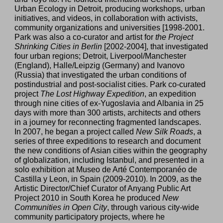
Urban Ecology in Detroit, producing workshops, urban
initiatives, and videos, in collaboration with activists,
community organizations and universities [1998-2001.
Park was also a co-curator and artist for
the Project
Shrinking Cities in Berlin
[2002-2004], that investigated
four urban regions; Detroit, Liverpool/Manchester
(England), Halle/Leipzig (Germany) and Ivanovo
(Russia) that investigated the urban conditions of
postindustrial and post-socialist cities. Park co-curated
project
The Lost Highway Expedition
, an expedition
through nine cities of ex-Yugoslavia and Albania in 25
days with more than 300 artists, architects and others
in a journey for reconnecting fragmented landscapes.
In 2007, he began a project called
New Silk Roads
, a
series of three expeditions to research and document
the new conditions of Asian cities within the geography
of globalization, including Istanbul, and presented in a
solo exhibition at Museo de Arté Contemporanéo de
Castilla y Leon, in Spain (2009-2010). In 2009, as the
Artistic Director/Chief Curator of Anyang Public Art
Project 2010 in South Korea he produced
New
Communities in Open City
, through various city-wide
community participatory projects, where he